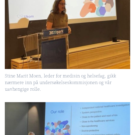
Stine Marit Moen, leder for medisin og helsefag, gikk
nærmere inn på undersøkelseskommisjonen og vår
uavhengige rolle.