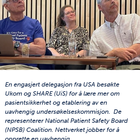
Fra v: Martin Hatlie, President og CEO - Patients for Patient
Safety og Pål Iden, direktør i Ukom. I bakgrunnen Veslemøy
Guise fra Share.
En engasjert delegasjon fra USA besøkte
Ukom og SHARE (UiS) for å lære mer om
pasientsikkerhet og etablering av en
uavhengig undersøkelseskommisjon. De
representerer National Patient Safety Board
(NPSB) Coalition. Nettverket jobber for å
opprette en uavhengig