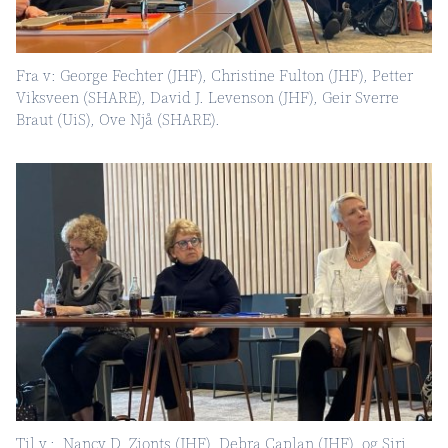
Fra v: George Fechter (JHF), Christine Fulton (JHF), Petter
Viksveen (SHARE), David J. Levenson (JHF), Geir Sverre
Braut (UiS), Ove Njå (SHARE).
Til v.: Nancy D. Zionts (JHF), Debra Caplan (JHF) og Siri