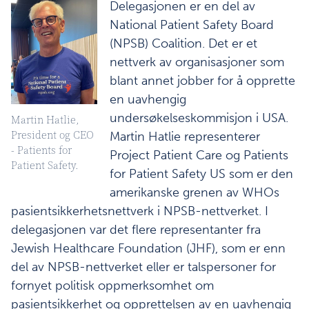
Delegasjonen er en del av
National Patient Safety Board
(NPSB) Coalition. Det er et
nettverk av organisasjoner som
blant annet jobber for å opprette
en uavhengig
undersøkelseskommisjon i USA.
Martin Hatlie,
President og CEO
Martin Hatlie representerer
- Patients for
Project Patient Care og Patients
Patient Safety.
for Patient Safety US som er den
amerikanske grenen av WHOs
pasientsikkerhetsnettverk i NPSB-nettverket. I
delegasjonen var det flere representanter fra
Jewish Healthcare Foundation (JHF), som er enn
del av NPSB-nettverket eller er talspersoner for
fornyet politisk oppmerksomhet om
pasientsikkerhet og opprettelsen av en uavhengig