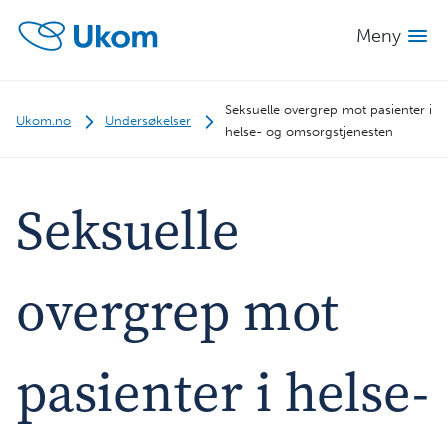
Meny
Seksuelle overgrep mot pasienter i
Ukom.no
Undersøkelser
helse- og omsorgstjenesten
Seksuelle
overgrep mot
pasienter i helse-