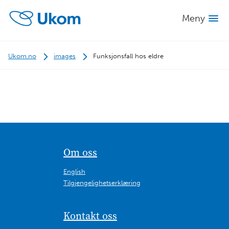
Meny
Ukom.no
images
Funksjonsfall hos eldre
Om oss
English
Tilgjengelighetserklæring
Kontakt oss