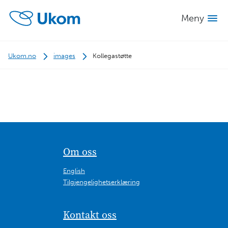
Meny
Ukom.no
images
Kollegastøtte
Om oss
English
Tilgjengelighetserklæring
Kontakt oss