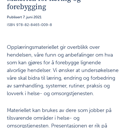
av hjelp til
forebygging
barn og
Publisert 7. juni 2021
unge
ISBN 978-82-8465-009-8
Et
4
sikkerhetsnett
av mange
Opplæringsmateriellet gir overblikk over
aktører
hendelsen, våre funn og anbefalinger om hva
som kan gjøres for å forebygge lignende
Oppsummering
5
alvorlige hendelser. Vi ønsker at undersøkelsene
våre skal bidra til læring, endring og forbedring
Ukoms
6
av samhandling, systemer, rutiner, praksis og
anbefalinger
lovverk i helse- og omsorgstjenesten.
Lokalt
7
forbedringsarbeid
Materiellet kan brukes av dere som jobber på
Metode
tilsvarende områder i helse- og
8
omsorgstjenesten. Presentasjonen er rik på