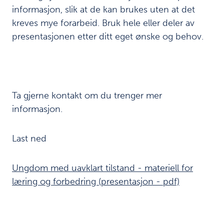
Referanser
9
informasjon, slik at de kan brukes uten at det
Materiell for
kreves mye forarbeid. Bruk hele eller deler av
10
læring og
presentasjonen etter ditt eget ønske og behov.
forebygging
Last
Ta gjerne kontakt om du trenger mer
ned
informasjon.
/
skriv
ut:
Last ned
Last
ned
Ungdom med uavklart tilstand - materiell for
PDF av
kapittel
læring og forbedring (presentasjon - pdf)
Last ned
PDF av
rapporten