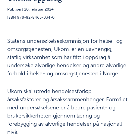
Om
4
kommunal
Publisert 20. februar 2024
legevakt
ISBN 978-82-8465-034-0
Funn:
5
Kommunikasjonsferdigheter
Statens undersøkelseskommisjon for helse- og
har betydning
omsorgstjenesten, Ukom, er en uavhengig,
statlig virksomhet som har fått i oppdrag å
Funn:
6
undersøke alvorlige hendelser og andre alvorlige
Begrepet
forhold i helse- og omsorgstjenesten i Norge.
forverring
er uklart
og
Ukom skal utrede hendelsesforløp,
rekontakt
årsaksfaktorer og årsakssammenhenger. Formålet
fanges
med undersøkelsene er å bedre pasient- og
ikke alltid
brukersikkerheten gjennom læring og
opp
forebygging av alvorlige hendelser på nasjonalt
nivå.