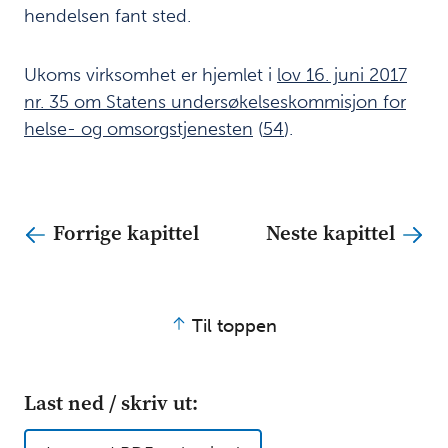
for ledelse og
hendelsen fant sted.
kvalitetsforbedring
Anbefalinger
11
Ukoms virksomhet er hjemlet i
lov 16. juni 2017
nr. 35 om Statens undersøkelseskommisjon for
Forbedrings- og
12
helse- og omsorgstjenesten
(
54
).
kvalitetsarbeid i
legevakttjenesten
Fremgangsmåte
13
Forrige kapittel
Neste kapittel
for
undersøkelsen
Ukoms
14
Til toppen
oppdrag
Summary
15
report
Last ned / skriv ut:
English