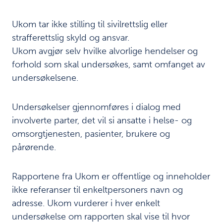
Funn:
7
Telefonoperatørens
Ukom tar ikke stilling til sivilrettslig eller
kompetanse
strafferettslig skyld og ansvar.
varierer
Ukom avgjør selv hvilke alvorlige hendelser og
Funn:
8
forhold som skal undersøkes, samt omfanget av
Beslutningsgrunnlaget
undersøkelsene.
var begrenset
Undersøkelser gjennomføres i dialog med
Funn: Det er
9
involverte parter, det vil si ansatte i helse- og
vanskelig å sikre
omsorgtjenesten, pasienter, brukere og
kompetanseutvikling
pårørende.
og oppfølging av
leger i legevakt
Rapportene fra Ukom er offentlige og inneholder
Funn: Det er
10
ikke referanser til enkeltpersoners navn og
utfordrende å
adresse. Ukom vurderer i hver enkelt
ivareta ansvaret
undersøkelse om rapporten skal vise til hvor