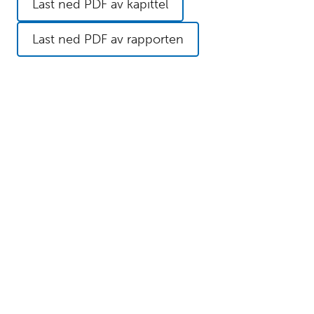
Last ned PDF av kapittel
Referanser
16
Last ned PDF av rapporten
Last
ned
/
skriv
ut:
Last
ned
PDF av
kapittel
Last ned
PDF av
rapporten