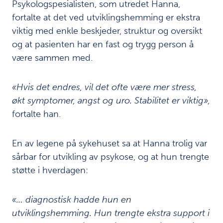
Psykologspesialisten, som utredet Hanna,
g
fortalte at det ved utviklingshemming er ekstra
s
h
viktig med enkle beskjeder, struktur og oversikt
e
og at pasienten har en fast og trygg person å
m
være sammen med.
m
i
n
«Hvis det endres, vil det ofte være mer stress,
g
økt symptomer, angst og uro. Stabilitet er viktig»,
Legemiddelbehandlingen
9
fortalte han.
Obduksjonsfunn
10
En av legene på sykehuset sa at Hanna trolig var
og dødsårsak
sårbar for utvikling av psykose, og at hun trengte
Ukoms
11
støtte i hverdagen:
anbefalinger
Materiell for
«… diagnostisk hadde hun en
12
læring og
utviklingshemming. Hun trengte ekstra support i