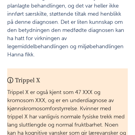
s
planlagte behandlingen, og det var heller ikke
æ
innført særskilte, støttende tiltak med henblikk
r
på denne diagnosen. Det er liten kunnskap om
l
i
den betydningen den medfødte diagnosen kan
g
ha hatt for virkningen av
s
legemiddelbehandlingen og miljøbehandlingen
å
r
Hanna fikk.
b
a
r
Trippel X
U
k
Trippel X er også kjent som 47 XXX og
o
kromosom XXX, og er en underdiagnose av
m
s
kjønnskromosomforstyrrelse. Kvinner med
v
trippel X har vanligvis normale fysiske trekk med
u
lang sluttlengde og normal fruktbarhet. Noen
r
d
kan ha kognitive vansker som gir lærevansker og