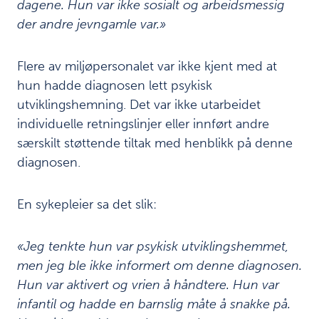
forebygging
dagene. Hun var ikke sosialt og arbeidsmessig
der andre jevngamle var.»
Metode- og
13
analysebeskrivelse
Flere av miljøpersonalet var ikke kjent med at
Referanseliste
hun hadde diagnosen lett psykisk
14
utviklingshemning. Det var ikke utarbeidet
individuelle retningslinjer eller innført andre
Last
særskilt støttende tiltak med henblikk på denne
ned
diagnosen.
/
skriv
ut:
En sykepleier sa det slik:
Last
ned
«Jeg tenkte hun var psykisk utviklingshemmet,
PDF av
men jeg ble ikke informert om denne diagnosen.
kapittel
Hun var aktivert og vrien å håndtere. Hun var
Last ned
infantil og hadde en barnslig måte å snakke på.
PDF av
rapporten