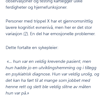
observasjoner og testing kartlegger ulike
a
v
ferdigheter og hjernefunksjoner.
p
a
s
Personer med trippel X har et gjennomsnittlig
i
lavere kognitivt evnenivå, men her er det stor
e
variasjon
(7)
. En del har emosjonelle problemer.
n
t
e
Dette fortalte en sykepleier:
r
m
e
«… hun var en veldig krevende pasient, men
d
hun hadde jo en utviklingshemming og i tillegg
u
en psykiatrisk diagnose. Hun var veldig urolig, og
t
v
det kan ha ført til at mange som jobbet med
i
henne rett og slett ble veldig slitne av måten
k
hun var på.»
l
i
n