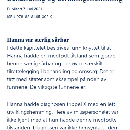
i
saken
Publisert 7. juni 2021
ISBN 978-82-8465-002-9
Skjermingsenhetens
5
utforming
Hanna var særlig sårbar
Organisering
6
I dette kapittelet beskrives funn knyttet til at
Miljøbehandling
7
Hanna hadde en medfødt tilstand som gjorde
henne særlig sårbar og behøvde særskilt
Behandling og
8
tilrettelegging i behandling og omsorg. Det er
utviklingshemming
tatt med sitater som eksempel på noen av
H
funnene. De viktigste funnene er:
a
n
n
Hanna hadde diagnosen trippel X med en lett
a
utviklingshemming. Flere av miljøpersonalet var
v
ikke kjent med at hun hadde denne medfødte
a
r
tilstanden. Diagnosen var ikke hensyntatt i den