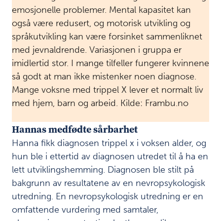
e
emosjonelle problemer. Mental kapasitet kan
r
også være redusert, og motorisk utvikling og
i
språkutvikling kan være forsinket sammenliknet
n
g
med jevnaldrende. Variasjonen i gruppa er
e
imidlertid stor. I mange tilfeller fungerer kvinnene
r
så godt at man ikke mistenker noen diagnose.
a
v
Mange voksne med trippel X lever et normalt liv
o
med hjem, barn og arbeid. Kilde: Frambu.no
p
p
Hannas medfødte sårbarhet
f
ø
Hanna fikk diagnosen trippel x i voksen alder, og
l
hun ble i ettertid av diagnosen utredet til å ha en
g
lett utviklingshemming. Diagnosen ble stilt på
i
n
bakgrunn av resultatene av en nevropsykologisk
g
utredning. En nevropsykologisk utredning er en
e
omfattende vurdering med samtaler,
n