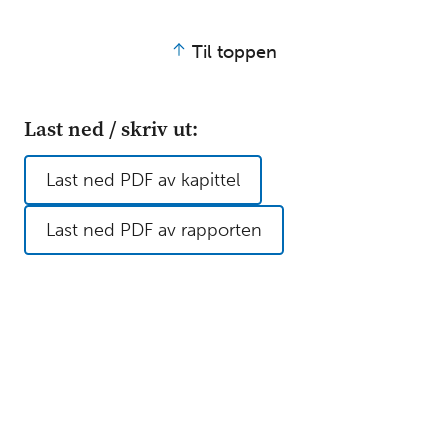
d
e
r
Til toppen
e
g
å
Last ned / skriv ut:
e
n
d
Last ned PDF av kapittel
e
o
Last ned PDF av rapporten
p
p
l
æ
r
i
n
g
5
.