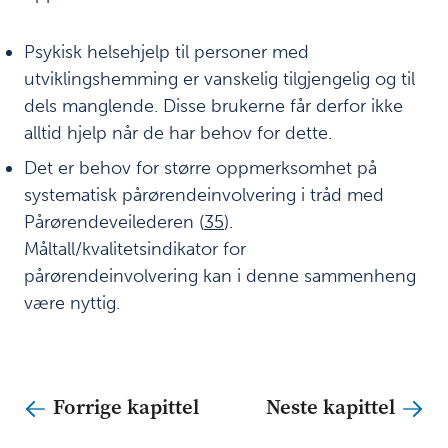
i
e
Psykisk helsehjelp til personer med
f
a
utviklingshemming er vanskelig tilgjengelig og til
g
dels manglende. Disse brukerne får derfor ikke
l
alltid hjelp når de har behov for dette.
i
g
Det er behov for større oppmerksomhet på
k
systematisk pårørendeinvolvering i tråd med
o
Pårørendeveilederen (
35
).
m
p
Måltall/kvalitetsindikator for
e
pårørendeinvolvering kan i denne sammenheng
t
være nyttig.
a
n
s
e
i
Forrige kapittel
Neste kapittel
v
i