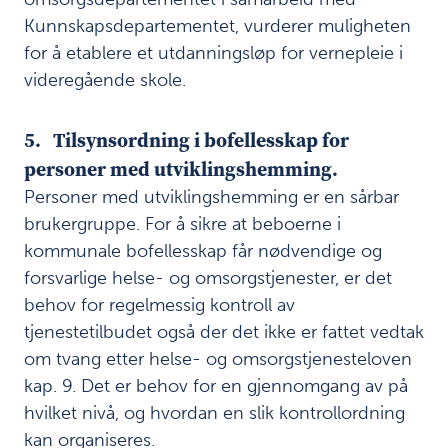
i
Kunnskapsdepartementet, vurderer muligheten
d
for å etablere et utdanningsløp for vernepleie i
i
videregående skole.
h
e
l
5. Tilsynsordning i bofellesskap for
s
personer med utviklingshemming.
e
u
Personer med utviklingshemming er en sårbar
t
brukergruppe. For å sikre at beboerne i
d
kommunale bofellesskap får nødvendige og
a
n
forsvarlige helse- og omsorgstjenester, er det
n
behov for regelmessig kontroll av
i
tjenestetilbudet også der det ikke er fattet vedtak
n
g
om tvang etter helse- og omsorgstjenesteloven
e
kap. 9. Det er behov for en gjennomgang av på
n
hvilket nivå, og hvordan en slik kontrollordning
e
kan organiseres.
4