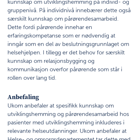
kunnskap om utviklingshemming på individ- og
n
gruppenivå. På individnivå innebærer dette også
n
s
særskilt kunnskap om pårørendesamarbeid.
k
Dette fordi pårørende innehar en
a
erfaringskompetanse som er nødvendig at
p
o
inngår som en del av beslutningsgrunnlaget om
m
helsehjelpen. I tillegg er det behov for særskilt
u
kunnskap om relasjonsbygging og
t
kommunikasjon overfor pårørende som står i
v
i
rollen over lang tid.
k
l
Anbefaling
i
n
Ukom anbefaler at spesifikk kunnskap om
g
utviklingshemming og pårørendesamarbeid hos
s
pasienter med utviklingshemming inkluderes i
h
e
relevante helseutdanninger. Ukom anbefaler at
m
Helse- og omsorgsdepartementet tar dette med