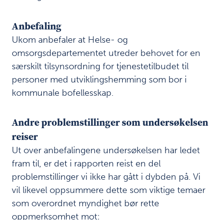
.
Anbefaling
Ukom anbefaler at Helse- og
P
r
omsorgsdepartementet utreder behovet for en
o
særskilt tilsynsordning for tjenestetilbudet til
g
personer med utviklingshemming som bor i
r
a
kommunale bofellesskap.
m
f
Andre problemstillinger som undersøkelsen
o
r
reiser
v
Ut over anbefalingene undersøkelsen har ledet
e
fram til, er det i rapporten reist en del
r
n
problemstillinger vi ikke har gått i dybden på. Vi
e
vil likevel oppsummere dette som viktige temaer
p
som overordnet myndighet bør rette
l
e
oppmerksomhet mot: