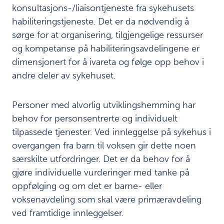
v
konsultasjons-/liaisontjeneste fra sykehusets
i
habiliteringstjeneste. Det er da nødvendig å
k
l
sørge for at organisering, tilgjengelige ressurser
i
og kompetanse på habiliteringsavdelingene er
n
dimensjonert for å ivareta og følge opp behov i
g
s
andre deler av sykehuset.
h
e
Personer med alvorlig utviklingshemming har
m
m
behov for personsentrerte og individuelt
i
tilpassede tjenester. Ved innleggelse på sykehus i
n
overgangen fra barn til voksen gir dette noen
g
p
særskilte utfordringer. Det er da behov for å
å
gjøre individuelle vurderinger med tanke på
s
oppfølging og om det er barne- eller
y
voksenavdeling som skal være primæravdeling
k
e
ved framtidige innleggelser.
h