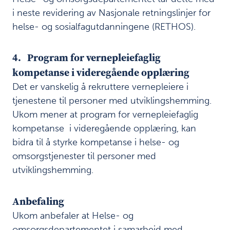
m
i neste revidering av Nasjonale retningslinjer for
i
n
helse- og sosialfagutdanningene (RETHOS).
g
o
4. Program for vernepleiefaglig
g
p
kompetanse i videregående opplæring
å
Det er vanskelig å rekruttere vernepleiere i
r
tjenestene til personer med utviklingshemming.
ø
r
Ukom mener at program for vernepleiefaglig
e
kompetanse i videregående opplæring, kan
n
bidra til å styrke kompetanse i helse- og
d
e
omsorgstjenester til personer med
s
utviklingshemming.
a
m
a
Anbefaling
r
Ukom anbefaler at Helse- og
b
omsorgsdepartementet i samarbeid med
e