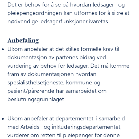
s
Det er behov for å se på hvordan ledsager- og
t
pleiepengeordningen kan utformes for å sikre at
h
nødvendige ledsagerfunksjoner ivaretas.
e
l
s
Anbefaling
e
t
Ukom anbefaler at det stilles formelle krav til
j
dokumentasjon av partenes bidrag ved
e
vurdering av behov for ledsager. Det må komme
n
fram av dokumentasjonen hvordan
e
s
spesialisthelsetjeneste, kommune og
t
pasient/pårørende har samarbeidet om
e
beslutningsgrunnlaget.
n
2
.
Ukom anbefaler at departementet, i samarbeid
med Arbeids- og inkluderingsdepartementet,
S
vurderer om retten til pleiepenger for denne