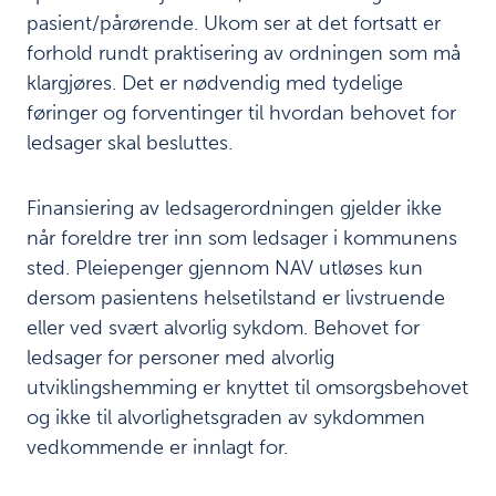
d
pasient/pårørende. Ukom ser at det fortsatt er
i
forhold rundt praktisering av ordningen som må
n
klargjøres. Det er nødvendig med tydelige
n
l
føringer og forventinger til hvordan behovet for
e
ledsager skal besluttes.
g
g
e
Finansiering av ledsagerordningen gjelder ikke
l
når foreldre trer inn som ledsager i kommunens
s
sted. Pleiepenger gjennom NAV utløses kun
e
i
dersom pasientens helsetilstand er livstruende
s
eller ved svært alvorlig sykdom. Behovet for
p
ledsager for personer med alvorlig
e
utviklingshemming er knyttet til omsorgsbehovet
s
i
og ikke til alvorlighetsgraden av sykdommen
a
vedkommende er innlagt for.
l
i