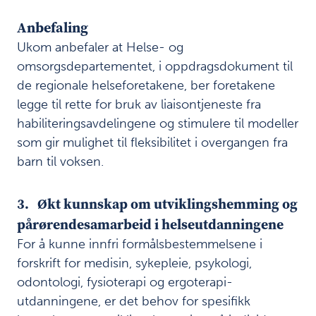
u
Anbefaling
s
a
Ukom anbefaler at Helse- og
v
omsorgsdepartementet, i oppdragsdokument til
d
e
de regionale helseforetakene, ber foretakene
l
legge til rette for bruk av liaisontjeneste fra
i
habiliteringsavdelingene og stimulere til modeller
n
som gir mulighet til fleksibilitet i overgangen fra
g
e
barn til voksen.
r
3
3. Økt kunnskap om utviklingshemming og
.
pårørendesamarbeid i helseutdanningene
For å kunne innfri formålsbestemmelsene i
Ø
forskrift for medisin, sykepleie, psykologi,
k
t
odontologi, fysioterapi og ergoterapi-
k
utdanningene, er det behov for spesifikk
u