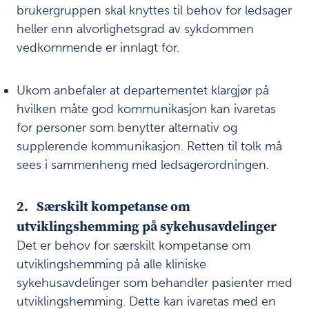
æ
brukergruppen skal knyttes til behov for ledsager
r
heller enn alvorlighetsgrad av sykdommen
s
vedkommende er innlagt for.
k
i
l
Ukom anbefaler at departementet klargjør på
t
k
hvilken måte god kommunikasjon kan ivaretas
o
for personer som benytter alternativ og
m
supplerende kommunikasjon. Retten til tolk må
p
sees i sammenheng med ledsagerordningen.
e
t
a
2. Særskilt kompetanse om
n
s
utviklingshemming på sykehusavdelinger
e
Det er behov for særskilt kompetanse om
o
utviklingshemming på alle kliniske
m
u
sykehusavdelinger som behandler pasienter med
t
utviklingshemming. Dette kan ivaretas med en