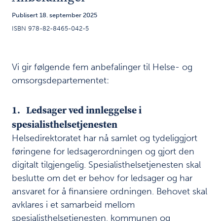
og pasientsikkerhet
Publisert 18. september 2025
Sikkerhetsnettet
ISBN 978-82-8465-042-5
6
er under press
Anbefalinger
7
Vi gir følgende fem anbefalinger til Helse- og
omsorgsdepartementet:
1
.
1. Ledsager ved innleggelse i
spesialisthelsetjenesten
L
e
Helsedirektoratet har nå samlet og tydeliggjort
d
føringene for ledsagerordningen og gjort den
s
digitalt tilgjengelig. Spesialisthelsetjenesten skal
a
g
beslutte om det er behov for ledsager og har
e
ansvaret for å finansiere ordningen. Behovet skal
r
avklares i et samarbeid mellom
v
spesialisthelsetjenesten, kommunen og
e