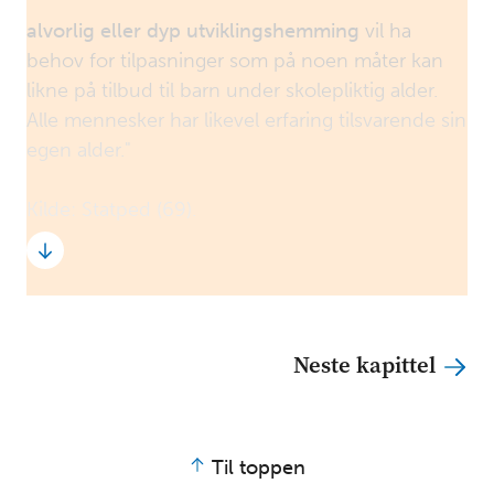
alvorlig eller dyp utviklingshemming
vil ha
behov for tilpasninger som på noen måter kan
likne på tilbud til barn under skolepliktig alder.
Alle mennesker har likevel erfaring tilsvarende sin
egen alder."
Kilde: Statped (
69
).
Neste kapittel
Til toppen