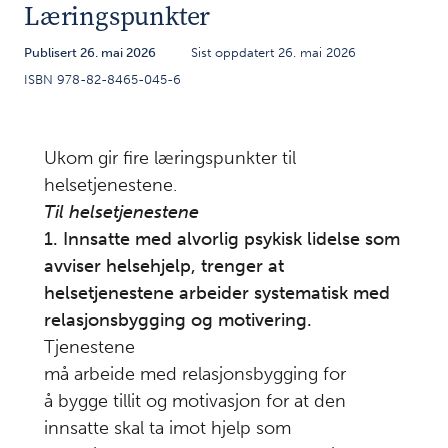
Læringspunkter
Sammendrag
1
Bakgrunn
Publisert 26. mai 2026
Sist oppdatert 26. mai 2026
2
ISBN 978-82-8465-045-6
Historien
3
om
Daniel
Ukom gir fire læringspunkter til
helsetjenestene.
Informasjon om
4
Til helsetjenestene
helseopplysninger
1. Innsatte med alvorlig psykisk lidelse som
i rettsprosessen er
avviser helsehjelp, trenger at
avgjørende for
helsetjenestene arbeider systematisk med
vurdering av
relasjonsbygging og motivering.
tilregnelighet og
Tjenestene
soningsevne
må arbeide med relasjonsbygging for
Innsatte
5
å bygge tillit og motivasjon for at den
med
innsatte skal ta imot hjelp som