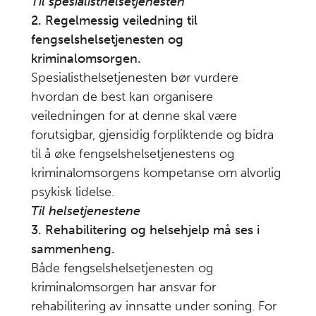
Til spesialisthelsetjenesten
undersøkelsen
2. Regelmessig veiledning til
Ukoms
fengselshelsetjenesten og
11
oppdrag
kriminalomsorgen.
Spesialisthelsetjenesten bør vurdere
Summary
12
hvordan de best kan organisere
in
veiledningen for at denne skal være
English
forutsigbar, gjensidig forpliktende og bidra
til å øke fengselshelsetjenestens og
Referanser
13
kriminalomsorgens kompetanse om alvorlig
psykisk lidelse.
Last
Til helsetjenestene
ned
3. Rehabilitering og helsehjelp må ses i
/
sammenheng.
skriv
Både fengselshelsetjenesten og
ut:
kriminalomsorgen har ansvar for
Last
rehabilitering av innsatte under soning. For
ned