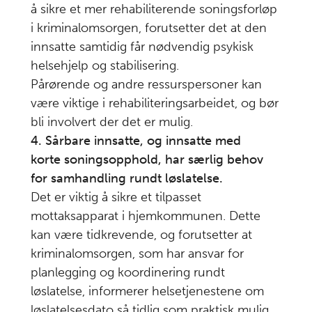
å sikre et mer rehabiliterende soningsforløp
PDF av
kapittel
i kriminalomsorgen, forutsetter det at den
innsatte samtidig får nødvendig psykisk
Last ned
PDF av
helsehjelp og stabilisering.
rapporten
Pårørende og andre ressurspersoner kan
være viktige i rehabiliteringsarbeidet, og bør
bli involvert der det er mulig.
4. Sårbare innsatte, og innsatte med
korte soningsopphold, har særlig behov
for samhandling rundt løslatelse.
Det er viktig å sikre et tilpasset
mottaksapparat i hjemkommunen. Dette
kan være tidkrevende, og forutsetter at
kriminalomsorgen, som har ansvar for
planlegging og koordinering rundt
løslatelse, informerer helsetjenestene om
løslatelsesdato så tidlig som praktisk mulig.