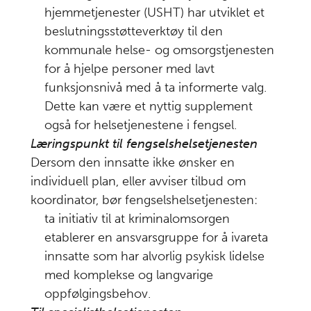
koordinering
hjemmetjenester (USHT) har utviklet et
og
beslutningsstøtteverktøy til den
oppfølging
kommunale helse- og omsorgstjenesten
Pasientsikkerhet
for å hjelpe personer med lavt
7
for innsatte
funksjonsnivå med å ta informerte valg.
med alvorlig
Dette kan være et nyttig supplement
psykisk lidelse –
også for helsetjenestene i fengsel.
økt
Læringspunkt til fengselshelsetjenesten
kompleksitet og
Dersom den innsatte ikke ønsker en
et sammensatt
individuell plan, eller avviser tilbud om
risikobilde
koordinator, bør fengselshelsetjenesten:
ta initiativ til at kriminalomsorgen
Anbefalinger
8
etablerer en ansvarsgruppe for å ivareta
Læringspunkter
innsatte som har alvorlig psykisk lidelse
9
med komplekse og langvarige
Framgangsmåte
10
oppfølgingsbehov.
for