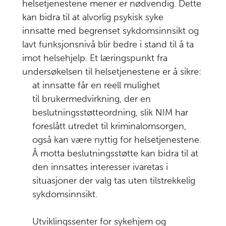
alvorlig
helsetjenestene mener er nødvendig. Dette
psykisk
kan bidra til at alvorlig psykisk syke
lidelse har
innsatte med begrenset sykdomsinnsikt og
behov for
lavt funksjonsnivå blir bedre i stand til å ta
mer
imot helsehjelp. Et læringspunkt fra
samordnet
undersøkelsen til helsetjenestene er å sikre:
helsehjelp
at innsatte får en reell mulighet
og
til brukermedvirkning, der en
oppfølging
beslutningsstøtteordning, slik NIM har
under
foreslått utredet til kriminalomsorgen,
soning
også kan være nyttig for helsetjenestene.
Å motta beslutningsstøtte kan bidra til at
Løslatelse –
6
den innsattes interesser ivaretas i
sårbar
situasjoner der valg tas uten tilstrekkelig
overgang
sykdomsinnsikt.
som krever
tilstrekkelig
Utviklingssenter for sykehjem og