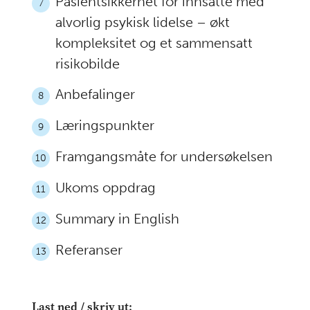
Pasientsikkerhet for innsatte med
7
alvorlig psykisk lidelse – økt
kompleksitet og et sammensatt
risikobilde
Anbefalinger
8
Læringspunkter
9
Framgangsmåte for undersøkelsen
10
Ukoms oppdrag
11
Summary in English
12
Referanser
13
Last ned / skriv ut: