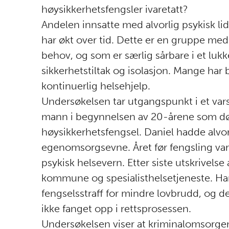
høysikkerhetsfengsler ivaretatt?
Andelen innsatte med alvorlig psykisk li
har økt over tid. Dette er en gruppe me
behov, og som er særlig sårbare i et lukk
sikkerhetstiltak og isolasjon. Mange har 
kontinuerlig helsehjelp.
Undersøkelsen tar utgangspunkt i et va
mann i begynnelsen av 20-årene som døde 
høysikkerhetsfengsel. Daniel hadde alvor
egenomsorgsevne. Året før fengsling var 
psykisk helsevern. Etter siste utskrivelse
kommune og spesialisthelsetjeneste. Han
fengselsstraff for mindre lovbrudd, og de
ikke fanget opp i rettsprosessen.
Undersøkelsen viser at kriminalomsorge