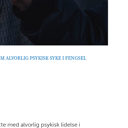
 ALVORLIG PSYKISK SYKE I FENGSEL
te med alvorlig psykisk lidelse i