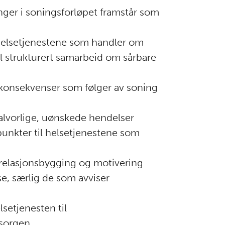
anger i soningsforløpet framstår som
helsetjenestene som handler om
til strukturert samarbeid om sårbare
onsekvenser som følger av soning
alvorlige, uønskede hendelser
unkter til helsetjenestene som
 relasjonsbygging og motivering
se, særlig de som avviser
lsetjenesten til
omsorgen