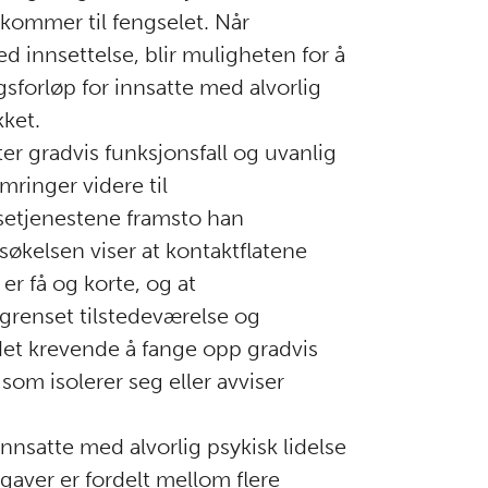
kommer til fengselet. Når
d innsettelse, blir muligheten for å
gsforløp for innsatte med alvorlig
kket.
r gradvis funksjonsfall og uvanlig
mringer videre til
setjenestene framsto han
økelsen viser at kontaktflatene
er få og korte, og at
egrenset tilstedeværelse og
 det krevende å fange opp gradvis
som isolerer seg eller avviser
nnsatte med alvorlig psykisk lidelse
gaver er fordelt mellom flere