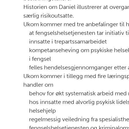
Historien om Daniel illustrerer at overg
særlig risikoutsatte.
Ukom kommer med tre anbefalinger til 
at fengselshelsetjenesten tar initiativ 
innsatte i trepartssamarbeidet
kompetanseheving om psykiske helsek
i fengsel
felles hendelsesgjennomganger etter 
Ukom kommer i tillegg med fire læringsp
handler om
behov for økt systematisk arbeid med
hos innsatte med alvorlig psykisk lidel
helsehjelp
regelmessig veiledning fra spesialisthe
fengselshelsetjenesten og kriminal