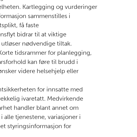
elheten. Kartlegging og vurderinger
nformasjon sammenstilles i
plikt, få faste
lyt bidrar til at viktige
 utløser nødvendige tiltak.
 Korte tidsrammer for planlegging,
forhold kan føre til brudd i
ønsker videre helsehjelp eller
ntsikkerheten for innsatte med
lstrekkelig ivaretatt. Medvirkende
barhet handler blant annet om
alle tjenestene, variasjoner i
t styringsinformasjon for