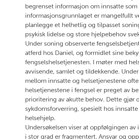
begrenset informasjon om innsatte som 
informasjonsgrunnlaget er mangelfullt ve
planlegge et helhetlig og tilpasset sonin
psykisk lidelse og store hjelpebehov sve
Under soning observerte fengselsbetjente
atferd hos Daniel, og formidlet sine beky
fengselshelsetjenesten. I møter med hel
avvisende, samlet og tildekkende. Unders
mellom innsatte og helsetjenestene ofte 
helsetjenestene i fengsel er preget av b
prioritering av akutte behov. Dette gjør
sykdomsforverring, spesielt hos innsatte 
helsehjelp.
Undersøkelsen viser at oppfølgingen av i
i stor grad er fragmentert. Ansvar og opp