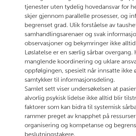
tjenester uten tydelig hovedansvar for h
skjer gjennom parallelle prosesser, og i
begrenset grad. Ulik forståelse av taushets
samhandlingsarenaer og svak informasjonsf
observasjoner og bekymringer ikke alltid
Løslatelse er en særlig sårbar overgang.
manglende koordinering og uklare ansvars
oppfølgingen, spesielt når innsatte ikke 
samtykker til informasjonsdeling.
Samlet sett viser undersøkelsen at pasie
alvorlig psykisk lidelse ikke alltid blir ti
faktorer som kan bidra til systemisk sår
rammer preget av knapphet på ressurser i 
organisering og kompetanse og begrense
beslutningstakere.