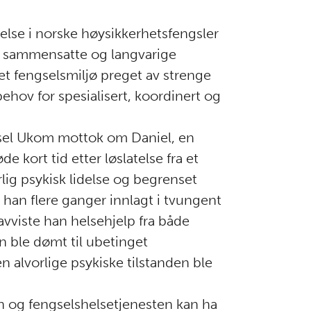
delse i norske høysikkerhetsfengsler
d sammensatte og langvarige
et fengselsmiljø preget av strenge
behov for spesialisert, koordinert og
rsel Ukom mottok om Daniel, en
kort tid etter løslatelse fra et
lig psykisk lidelse og begrenset
han flere ganger innlagt i tvungent
 avviste han helsehjelp fra både
 ble dømt til ubetinget
n alvorlige psykiske tilstanden ble
n og fengselshelsetjenesten kan ha