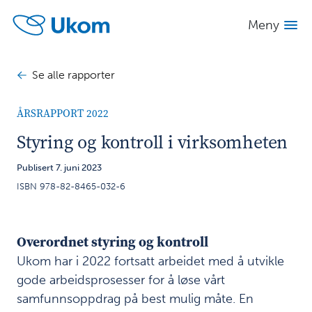
Se alle
Skjul
innhold
Meny
rapporter
INNHOLD
Se alle rapporter
Årsrapport
2022
ÅRSRAPPORT 2022
Direktørens
1
Styring og kontroll i virksomheten
beretning
Publisert 7. juni 2023
Introduksjon
2
ISBN 978-82-8465-032-6
til
virksomheten
og hovedtall
Overordnet styring og kontroll
Ukom har i 2022 fortsatt arbeidet med å utvikle
Årets
3
gode arbeidsprosesser for å løse vårt
aktiviteter
samfunnsoppdrag på best mulig måte. En
og