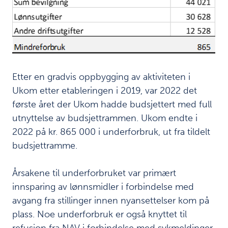
r
n
o
g
i
n
f
Etter en gradvis oppbygging av aktiviteten i
o
Ukom etter etableringen i 2019, var 2022 det
r
første året der Ukom hadde budsjettert med full
m
a
utnyttelse av budsjettrammen. Ukom endte i
s
2022 på kr. 865 000 i underforbruk, ut fra tildelt
j
budsjettramme.
o
n
s
Årsakene til underforbruket var primært
s
innsparing av lønnsmidler i forbindelse med
i
avgang fra stillinger innen nyansettelser kom på
k
k
plass. Noe underforbruk er også knyttet til
e
refusjon fra NAV i forbindelse med sykmeldinger.