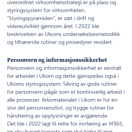
overordnet virksomhetsstrategi er på plass og
resultat
styringssystem for virksomheten,
Styring og
4
“Styringspyramiden”, er satt i drift og
kontroll i
videreutviklet gjennom året. I 2022 ble
virksomheten
beskrivelsen av Ukoms undersøkelsesmetodikk
og tilhørende rutiner og prosedyrer revidert.
O
v
e
Personvern og informasjonssikkerhet
r
Personvern og informasjonssikkerhet er sentralt
o
r
for arbeidet i Ukom og dette gjenspeiles også i
d
Ukoms styringssystem. Sikring av gode rutiner
n
for personvern pågår som et kontinuerlig arbeid i
e
alle prosesser. Arkivmaterialet i Ukom er for en
t
s
stor del personsensitivt, og trygge rutiner for
t
håndtering av opplysninger er avgjørende.
y
Det ble i 2022 lagt til rette for innføring av M365,
r
i
en sky-basert tjeneste som skal bidra til mer