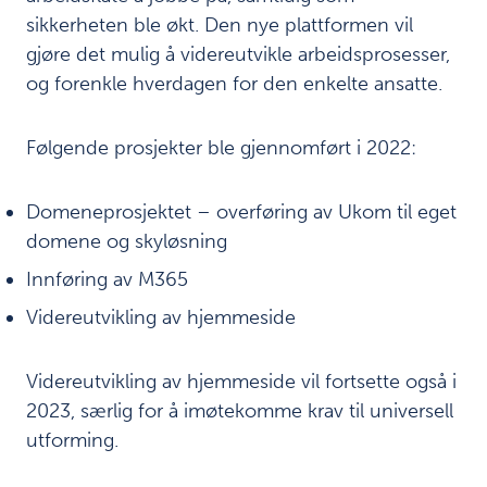
k
sikkerheten ble økt. Den nye plattformen vil
t
gjøre det mulig å videreutvikle arbeidsprosesser,
e
og forenkle hverdagen for den enkelte ansatte.
r
I
n
Følgende prosjekter ble gjennomført i 2022:
k
l
u
Domeneprosjektet – overføring av Ukom til eget
d
domene og skyløsning
e
r
Innføring av M365
i
Videreutvikling av hjemmeside
n
g
o
Videreutvikling av hjemmeside vil fortsette også i
g
2023, særlig for å imøtekomme krav til universell
l
i
utforming.
k
e