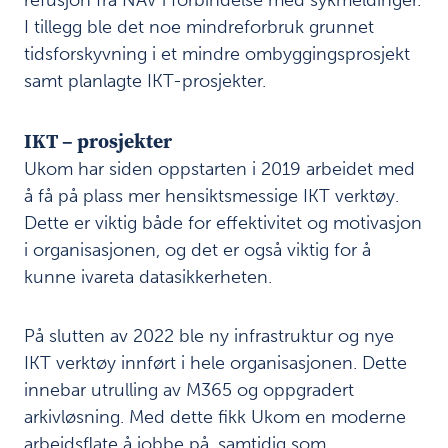
r
I tillegg ble det noe mindreforbruk grunnet
h
e
tidsforskyvning i et mindre ombyggingsprosjekt
t
samt planlagte IKT-prosjekter.
Ø
k
IKT – prosjekter
o
n
Ukom har siden oppstarten i 2019 arbeidet med
o
å få på plass mer hensiktsmessige IKT verktøy.
m
Dette er viktig både for effektivitet og motivasjon
i
i organisasjonen, og det er også viktig for å
I
K
kunne ivareta datasikkerheten.
T
–
På slutten av 2022 ble ny infrastruktur og nye
p
r
IKT verktøy innført i hele organisasjonen. Dette
o
innebar utrulling av M365 og oppgradert
s
arkivløsning. Med dette fikk Ukom en moderne
j
e
arbeidsflate å jobbe på, samtidig som