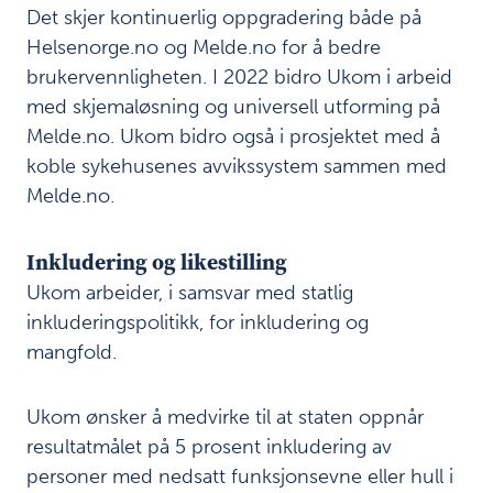
s
Det skjer kontinuerlig oppgradering både på
t
Helsenorge.no og Melde.no for å bedre
i
brukervennligheten. I 2022 bidro Ukom i arbeid
l
med skjemaløsning og universell utforming på
l
i
Melde.no. Ukom bidro også i prosjektet med å
n
koble sykehusenes avvikssystem sammen med
g
Melde.no.
K
o
Inkludering og likestilling
n
Ukom arbeider, i samsvar med statlig
t
inkluderingspolitikk, for inkludering og
o
r
mangfold.
d
r
i
Ukom ønsker å medvirke til at staten oppnår
f
resultatmålet på 5 prosent inkludering av
t
personer med nedsatt funksjonsevne eller hull i