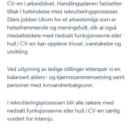
Vurdering av
CV-en i arbeidslivet. Handlingsplanen fastsetter
5
fremtidsutsikter
tiltak i forbindelse med rekrutteringsprosesser.
Ellers jobber Ukom for et arbeidsmiljø som er
Årsregnskap
6
helsefremmende og meningsfullt, slik at også
medarbeidere med nedsatt funksjonsevne eller
hull i CV-en kan oppleve trivsel, ivaretakelse og
Last
utvikling.
ned
/
skriv
Ved utlysning av ledige stillinger etterspør vi en
ut:
balansert alders- og kjønnssammensetning samt
personer med innvandrerbakgrunn.
Last
ned
PDF av
kapittel
I rekrutteringsprosessen blir alle søkere med
nedsatt funksjonsevne eller hull i CV-en særlig
Last ned
PDF av
vurdert for intervju.
rapporten