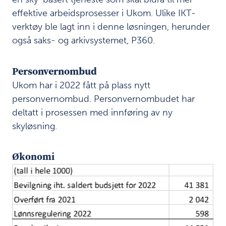
n
effektive arbeidsprosesser i Ukom. Ulike IKT-
g
verktøy ble lagt inn i denne løsningen, herunder
o
også saks- og arkivsystemet, P360.
g
k
o
Personvernombud
n
t
Ukom har i 2022 fått på plass nytt
r
personvernombud. Personvernombudet har
o
deltatt i prosessen med innføring av ny
l
skyløsning.
l
P
Økonomi
e
r
s
o
n
v
e