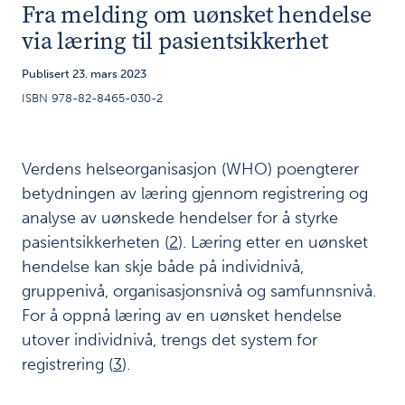
Fra melding om uønsket hendelse
læring til
via læring til pasientsikkerhet
pasientsikkerhet
Publisert 23. mars 2023
N
a
ISBN 978-82-8465-030-2
s
j
o
Verdens helseorganisasjon (WHO) poengterer
n
a
betydningen av læring gjennom registrering og
l
analyse av uønskede hendelser for å styrke
e
pasientsikkerheten (
2
). Læring etter en uønsket
k
hendelse kan skje både på individnivå,
r
a
gruppenivå, organisasjonsnivå og samfunnsnivå.
v
For å oppnå læring av en uønsket hendelse
M
utover individnivå, trengs det system for
o
registrering (
3
).
m
e
n