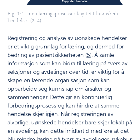
r
a
Fig. 1: Trinn i læringsprosesser knyttet til uønskede
p
hendelser.(2, 4)
p
o
r
Registrering og analyse av uønskede hendelser
t
er et viktig grunnlag for læring, og dermed for
I
bedring av pasientsikkerheten (
5
). Å samle
n
informasjon som kan bidra til læring på tvers av
t
seksjoner og avdelinger over tid, er viktig for å
e
r
skape en lærende organisasjon som kan
n
opparbeide seg kunnskap om årsaker og
e
sammenhenger. Dette gir en kontinuerlig
k
v
forbedringsprosess og kan hindre at samme
a
hendelse skjer igjen. Når registreringen av
l
alvorlige, uønskede hendelser bare skjer lokalt på
i
en avdeling, kan dette imidlertid medføre at det
t
e
blir mindre læring på tvers av avdelinger, sykehus