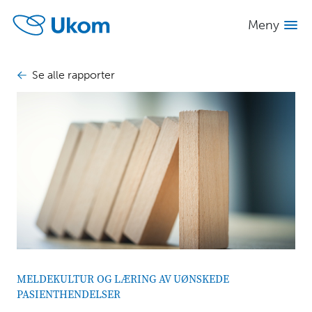
Se alle
Skjul
innhold
Meny
rapporter
INNHOLD
Se alle rapporter
Meldekultur
og
læring
av
uønskede
pasienthendelser
Sammendrag
1
Bakgrunn
2
Fra melding om
3
MELDEKULTUR OG LÆRING AV UØNSKEDE
uønsket
PASIENTHENDELSER
hendelse via