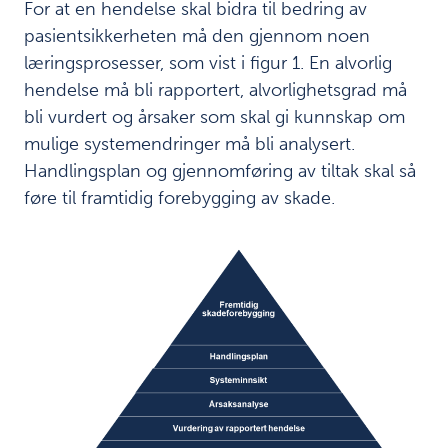
For at en hendelse skal bidra til bedring av
t
pasientsikkerheten må den gjennom noen
e
læringsprosesser, som vist i figur 1. En alvorlig
r
f
hendelse må bli rapportert, alvorlighetsgrad må
r
bli vurdert og årsaker som skal gi kunnskap om
a
mulige systemendringer må bli analysert.
R
i
Handlingsplan og gjennomføring av tiltak skal så
k
føre til framtidig forebygging av skade.
s
r
e
v
i
s
j
o
n
e
n
s