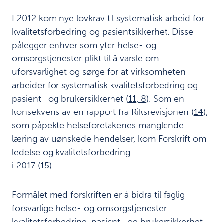
English
I 2012 kom nye lovkrav til systematisk arbeid for
Referanser
kvalitetsforbedring og pasientsikkerhet. Disse
12
pålegger enhver som yter helse- og
omsorgstjenester plikt til å varsle om
Last
uforsvarlighet og sørge for at virksomheten
ned
arbeider for systematisk kvalitetsforbedring og
/
pasient- og brukersikkerhet (
11, 8
). Som en
skriv
konsekvens av en rapport fra Riksrevisjonen (
14
),
ut:
som påpekte helseforetakenes manglende
Last
læring av uønskede hendelser, kom Forskrift om
ned
PDF av
ledelse og kvalitetsforbedring
kapittel
i 2017 (
15
).
Last ned
PDF av
rapporten
Formålet med forskriften er å bidra til faglig
forsvarlige helse- og omsorgstjenester,
kvalitetsforbedring, pasient- og brukersikkerhet,