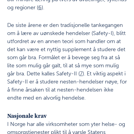
t
og regioner (
6
).
s
s
y
De siste årene er den tradisjonelle tankegangen
s
om å lære av uønskede hendelser (Safety-I), blitt
t
utfordret av en annen teori som handler om at
e
m
det kan være et nyttig supplement å studere det
som går bra. Formålet er å bevege seg fra at så
En
4
lite som mulig går galt, til at så mye som mulig
pasienthistorie
går bra. Dette kalles Safety-II (
7
). Et viktig aspekt i
Meldekultur
5
Safety-II er å studere nesten-hendelser nøye, for
– en
å finne årsaken til at nesten-hendelsen ikke
trinnvis
endte med en alvorlig hendelse.
prosess
Nasjonale krav
Forbedring
6
gjennom
I Norge har alle virksomheter som yter helse- og
læring og
omsorgstjenester plikt til å varsle Statens