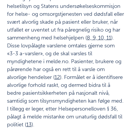
endring
helsetilsyn og Statens undersøkelseskommisjon
for helse- og omsorgstjenesten ved dødsfall eller
Oppsummering
7
svært alvorlig skade på pasient eller bruker, når
av funn
utfallet er uventet ut fra påregnelig risiko og har
Våre
sammenheng med helsehjelpen (
8, 9, 10, 11
).
8
anbefalinger
Disse lovpålagte varslene omtales gjerne som
og
«3-3 a-varsler», og de skal varsles til
læringspunkt
myndighetene i melde.no. Pasienter, brukere og
pårørende har også en rett til å varsle om
Gjennomføring
9
alvorlige hendelser (
12
). Formålet er å identifisere
av
alvorlige forhold raskt, og dermed bidra til å
undersøkelsen
bedre pasientsikkerheten på nasjonalt nivå,
samtidig som tilsynsmyndigheten kan følge med.
Ukoms
10
I tillegg er leger, etter Helsepersonelloven § 36,
oppdrag
pålagt å melde mistanke om unaturlig dødsfall til
Summary
11
politiet (
13
).
report