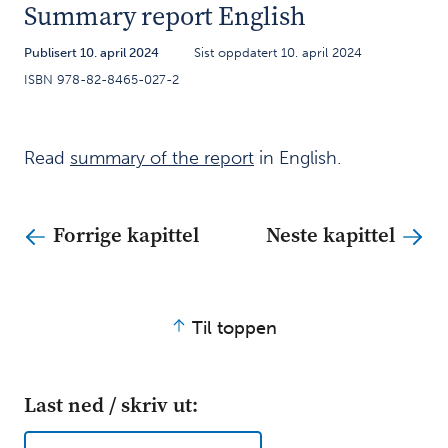
og
Summary report English
innledning
Publisert 10. april 2024
Sist oppdatert 10. april 2024
Historien
3
ISBN 978-82-8465-027-2
Våre funn:
4
Helsehjelpen
Read
summary of the repor
t
in English.
kom til kort
Våre
5
Forrige kapittel
Neste kapittel
funn:
Ole gikk
under
radaren
Til toppen
og levde
i
isolasjon
Last ned / skriv ut:
Våre funn:
6