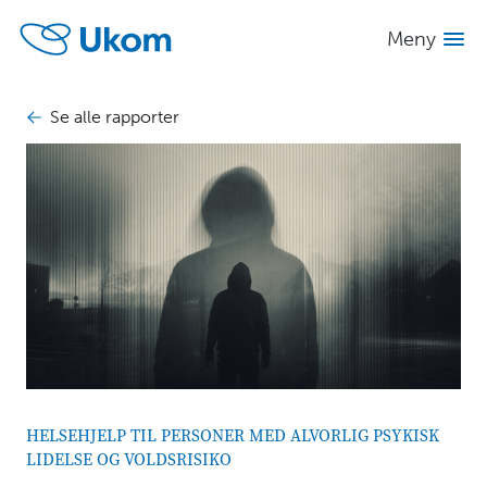
Se alle
Skjul
innhold
Meny
rapporter
INNHOLD
Se alle rapporter
Helsehjelp
til
personer
med
alvorlig
psykisk
lidelse
og
voldsrisiko
Sammendrag
1
HELSEHJELP TIL PERSONER MED ALVORLIG PSYKISK
Bakgrunn
LIDELSE OG VOLDSRISIKO
2