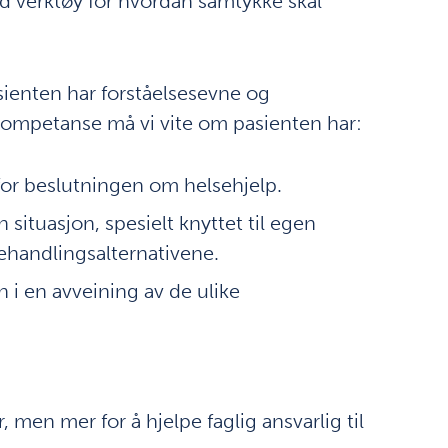
d verktøy for hvordan samtykke skal
sienten har forståelsesevne og
ompetanse må vi vite om pasienten har:
 for beslutningen om helsehjelp.
 situasjon, spesielt knyttet til egen
ehandlingsalternativene.
 i en avveining av de ulike
r, men mer for å hjelpe faglig ansvarlig til