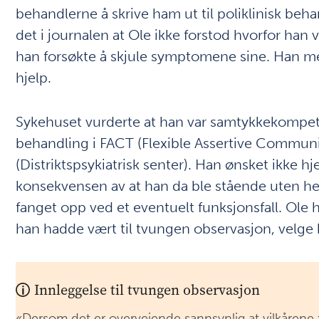
behandlerne å skrive ham ut til poliklinisk beha
det i journalen at Ole ikke forstod hvorfor han 
han forsøkte å skjule symptomene sine. Han men
hjelp.
Sykehuset vurderte at han var samtykkekompeten
behandling i FACT (Flexible Assertive Communi
(Distriktspsykiatrisk senter). Han ønsket ikke h
konsekvensen av at han da ble stående uten hel
fanget opp ved et eventuelt funksjonsfall. Ole h
han hadde vært til tvungen observasjon, velge 
Innleggelse til tvungen observasjon
«Dersom det er overveiende sannsynlig at vilkårene 