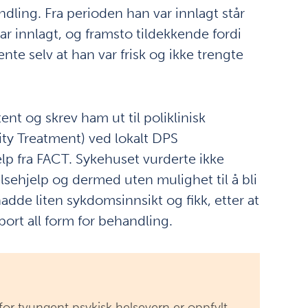
ndling. Fra perioden han var innlagt står
var innlagt, og framsto tildekkende fordi
te selv at han var frisk og ikke trengte
t og skrev ham ut til poliklinisk
ty Treatment) ved lokalt DPS
jelp fra FACT. Sykehuset vurderte ikke
sehjelp og dermed uten mulighet til å bli
adde liten sykdomsinnsikt og fikk, etter at
bort all form for behandling.
for tvungent psykisk helsevern er oppfylt…,