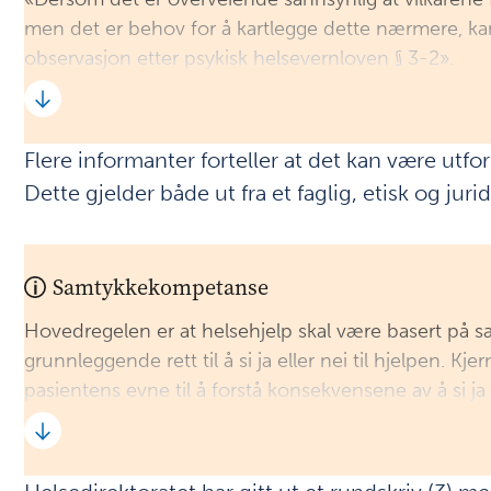
men det er behov for å kartlegge dette nærmere, ka
observasjon etter psykisk helsevernloven § 3-2».
Flere informanter forteller at det kan være ut
Dette gjelder både ut fra et faglig, etisk og juri
Samtykkekompetanse
Hovedregelen er at helsehjelp skal være basert på s
grunnleggende rett til å si ja eller nei til hjelpen
pasientens evne til å forstå konsekvensene av å si ja e