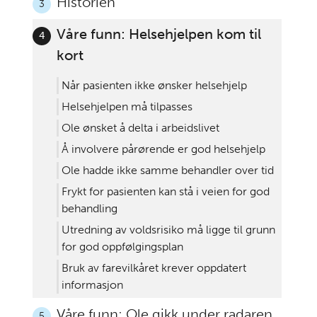
Historien
3
Våre funn: Helsehjelpen kom til
4
kort
Når pasienten ikke ønsker helsehjelp
Helsehjelpen må tilpasses
Ole ønsket å delta i arbeidslivet
Å involvere pårørende er god helsehjelp
Ole hadde ikke samme behandler over tid
Frykt for pasienten kan stå i veien for god
behandling
Utredning av voldsrisiko må ligge til grunn
for god oppfølgingsplan
Bruk av farevilkåret krever oppdatert
informasjon
Våre funn: Ole gikk under radaren
5