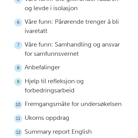
og levde i isolasjon
Våre funn: Pårørende trenger å bli
6
ivaretatt
Våre funn: Samhandling og ansvar
7
for samfunnsvernet
Anbefalinger
8
Hjelp til refleksjon og
9
forbedringsarbeid
Fremgangsmåte for undersøkelsen
10
Ukoms oppdrag
11
Summary report English
12