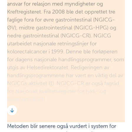
ansvar for relasjon med myndigheter og
Oppfølging
9
Kreftregisteret. Fra 2008 ble det opprettet tre
etter at
faglige fora for øvre gastrointestinal (NGICG-
taTME-
ØV), midtre gastrointestinal (NGICG-HPG) og
metoden
nedre gastrointestinal (NGICG-CR). NGICG
ble stoppet
utarbeidet nasjonale retningslinjer for
Læringspunkter
10
kolorectalcancer i 1999. Denne ble forløperen
for dagens nasjonale handlingsprogrammer, som
Vårt
11
utgis av Helsedirektoratet. Redigeringen av
oppdrag
handlingsprogrammene har vært en viktig del av
Metode
12
NGICGs aktivitet (1). NGICG-CR er også fagråd
for Nasjonalt kvalitetsregister for tykk- og
Referanser
13
endetarmskreft.
Vedlegg
14
til
rapporten
Metoden blir senere også vurdert i system for