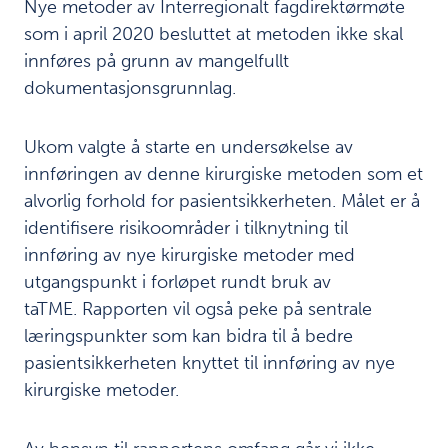
Refleksjon
Nye metoder av Interregionalt fagdirektørmøte
15
og læring
som i april 2020 besluttet at metoden ikke skal
innføres på grunn av mangelfullt
dokumentasjonsgrunnlag.
Last
ned
Ukom valgte å starte en undersøkelse av
/
innføringen av denne kirurgiske metoden som et
skriv
ut:
alvorlig forhold for pasientsikkerheten. Målet er å
identifisere risikoområder i tilknytning til
Last
innføring av nye kirurgiske metoder med
ned
PDF av
utgangspunkt i forløpet rundt bruk av
kapittel
taTME. Rapporten vil også peke på sentrale
Last ned
læringspunkter som kan bidra til å bedre
PDF av
rapporten
pasientsikkerheten knyttet til innføring av nye
kirurgiske metoder.