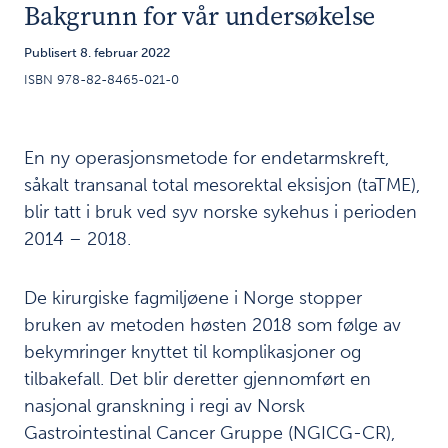
Bakgrunn for vår undersøkelse
Historien
3
om
Publisert 8. februar 2022
taTME i
ISBN 978-82-8465-021-0
Norge
Behandling av
4
En ny operasjonsmetode for endetarmskreft,
endetarmskreft
såkalt transanal total mesorektal eksisjon (taTME),
i Norge
blir tatt i bruk ved syv norske sykehus i perioden
Tidslinje
5
2014 – 2018.
for bruk
av
De kirurgiske fagmiljøene i Norge stopper
taTME
bruken av metoden høsten 2018 som følge av
bekymringer knyttet til komplikasjoner og
Utprøving
6
tilbakefall. Det blir deretter gjennomført en
av nye
nasjonal granskning i regi av Norsk
kirurgiske
Gastrointestinal Cancer Gruppe (NGICG-CR),
og