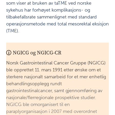
som viser at bruken av taTME ved norske
invasive
sykehus har forhøyet komplikasjons- og
metoder
tilbakefallsrate sammenlignet med standard
Manglende
7
operasjonsmetode med total mesorektal eksisjon
nasjonal
(TME).
oversikt
over
pasienter
NGICG og NGICG-CR
som fikk
utført
Norsk Gastrointestinal Cancer Gruppe (NGICG)
taTME
ble opprettet 11. mars 1991 etter ønske om et
sterkere nasjonalt samarbeid for et mer enhetlig
Pasientens
8
behandlingsopplegg rundt
rett til
gastrointestinalcancer, samt gjennomføring av
medvirkning
nasjonale/flerregionale prospektive studier.
og
NGICG ble omorganisert til en
informasjon
paraplyorganisasjon i 2007 med overordnet