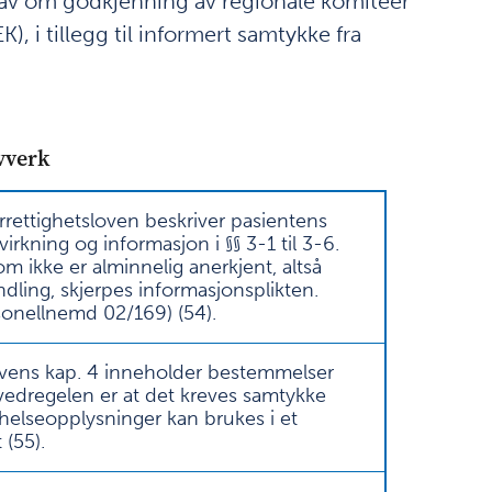
krav om godkjenning av regionale komiteer
), i tillegg til informert samtykke fra
vverk
rrettighetsloven beskriver pasientens
virkning og informasjon i §§ 3-1 til 3-6.
 ikke er alminnelig anerkjent, altså
ling, skjerpes informasjonsplikten.
sonellnemd 02/169) (
54
).
vens kap. 4 inneholder bestemmelser
edregelen er at det kreves samtykke
t helseopplysninger kan brukes i et
 (
55
).