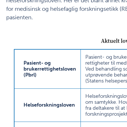
helseforskningsloven. Her er det blant annet 
for medisinsk og helsefaglig forskningsetikk (REK
pasienten.
Aktuelt lo
Pasient- og bruke
Pasient- og
rettigheter til med
brukerrettighetsloven
Ved behandling som
(Pbrl)
utprøvende behand
(Statens helseper
Helseforskningslo
om samtykke. Hov
Helseforskningsloven
fra deltakere til a
forskningsprosjekt