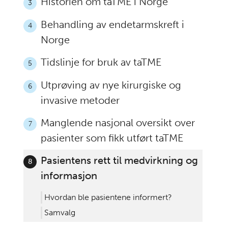
Historien om taTME i Norge
3
Behandling av endetarmskreft i
4
Norge
Tidslinje for bruk av taTME
5
Utprøving av nye kirurgiske og
6
invasive metoder
Manglende nasjonal oversikt over
7
pasienter som fikk utført taTME
Pasientens rett til medvirkning og
8
informasjon
Hvordan ble pasientene informert?
Samvalg