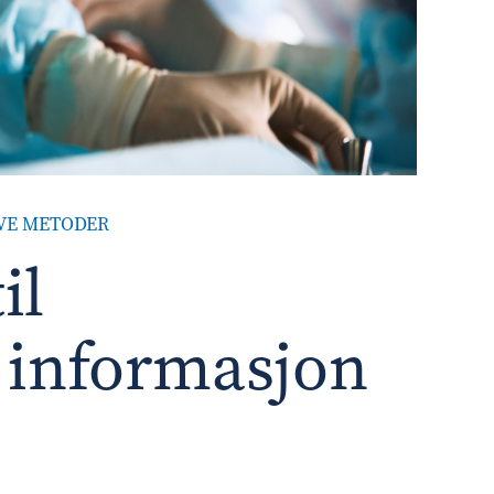
IVE METODER
il
 informasjon