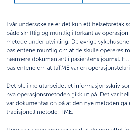
I vår undersøkelse er det kun ett helseforetak
både skriftlig og muntlig i forkant av operasjo
metode under utvikling. De øvrige sykehusene ha
pasientene muntlig om at de skulle opereres 
nærmere dokumentert i pasientens journal. Ett f
pasientene om at taTME var en operasjonsteknik
Det ble ikke utarbeidet et informasjonsskriv s
hva operasjonsmetoden gikk ut på. Det var hell
var dokumentasjon på at den nye metoden ga 
tradisjonell metode, TME.
Flere av sykehusene har svart at de oppfattet 