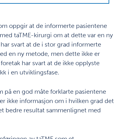
 som oppgir at de informerte pasientene
n med taTME-kirurgi om at dette var en ny
r svart at de i stor grad informerte
med en ny metode, men dette ikke er
oretak har svart at de ikke opplyste
k i en utviklingsfase.
om på en god måte forklarte pasientene
er ikke informasjon om i hvilken grad det
et bedre resultat sammenlignet med
innføringen av taTME som et