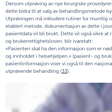
Dersom utprøving av nye kirurgiske prosedyrer bl
dette bidra til at valg av behandlingsmetode b
Utprøvingen må inkludere rutiner for muntlig o
etablert metode, dokumentasjon av dette i jou
pasientdata vil bli brukt. Dette vil også sikre a
og brukerrettighetsloven, blir ivaretatt:
«Pasienten skal ha den informasjon som er nødven
og innholdet i helsehjelpen
.
»
(pasient- og bruke
pasientinformasjon viser vi også til den nasjon
utprøvende behandling (
33
).