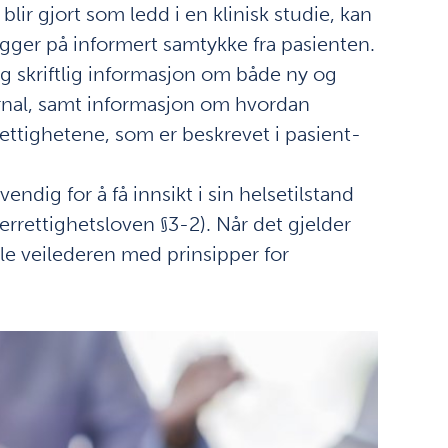
ir gjort som ledd i en klinisk studie, kan
ygger på informert samtykke fra pasienten.
g skriftlig informasjon om både ny og
rnal, samt informasjon om hvordan
t rettighetene, som er beskrevet i pasient-
dig for å få innsikt i sin helsetilstand
rrettighetsloven §3-2). Når det gjelder
ale veilederen med prinsipper for