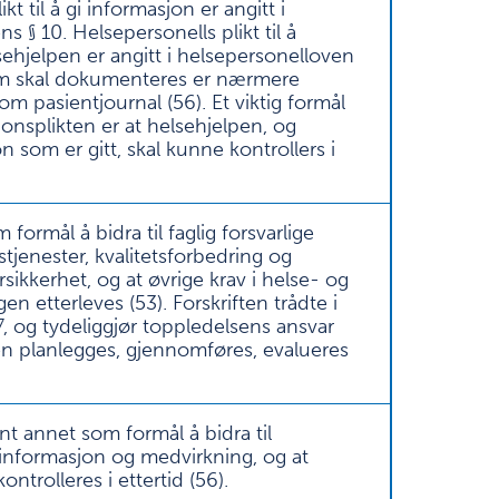
kt til å gi informasjon er angitt i
s § 10. Helsepersonells plikt til å
hjelpen er angitt i helsepersonelloven
om skal dokumenteres er nærmere
 om pasientjournal (
56
). Et viktig formål
splikten er at helsehjelpen, og
n som er gitt, skal kunne kontrollers i
 formål å bidra til faglig forsvarlige
jenester, kvalitetsforbedring og
sikkerhet, og at øvrige krav i helse- og
en etterleves (
53
). Forskriften trådte i
17, og tydeliggjør toppledelsens ansvar
en planlegges, gjennomføres, evalueres
ant annet som formål å bidra til
l informasjon og medvirkning, og at
ntrolleres i ettertid (
56
).