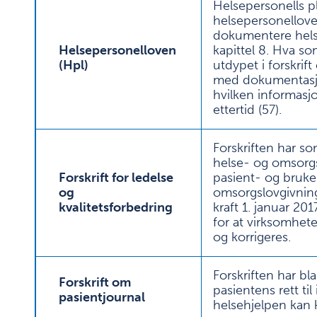
Helsepersonells pli
helsepersonelloven
dokumentere helse
Helsepersonelloven
kapittel 8. Hva s
(Hpl)
utdypet i forskrift
med dokumentasjon
hvilken informasjo
ettertid (
57
).
Forskriften har som
helse- og omsorgst
Forskrift for ledelse
pasient- og bruker
og
omsorgslovgivning
kvalitetsforbedring
kraft 1. januar 20
for at virksomhet
og korrigeres.
Forskriften har bl
Forskrift om
pasientens rett ti
pasientjournal
helsehjelpen kan ko