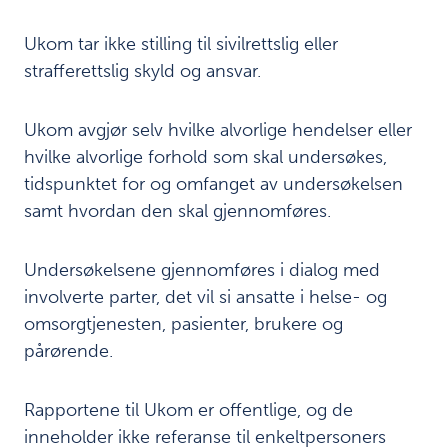
arbeidet
med
Ukom tar ikke stilling til sivilrettslig eller
ytringsklima
strafferettslig skyld og ansvar.
Læring
8
og
Ukom avgjør selv hvilke alvorlige hendelser eller
refleksjon
hvilke alvorlige forhold som skal undersøkes,
tidspunktet for og omfanget av undersøkelsen
Framgangsmåte
9
samt hvordan den skal gjennomføres.
Ukoms
10
oppdrag
Undersøkelsene gjennomføres i dialog med
involverte parter, det vil si ansatte i helse- og
Summary
11
omsorgtjenesten, pasienter, brukere og
report
pårørende.
English
Referanser
12
Rapportene til Ukom er offentlige, og de
inneholder ikke referanse til enkeltpersoners