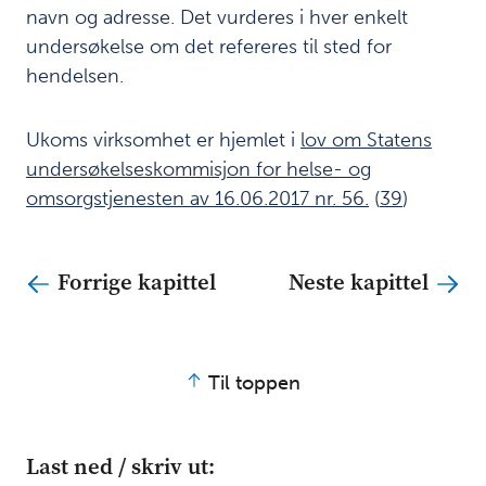
navn og adresse. Det vurderes i hver enkelt
Last
undersøkelse om det refereres til sted for
ned
hendelsen.
/
skriv
ut:
Ukoms virksomhet er hjemlet i
lov om Statens
undersøkelseskommisjon for helse- og
Last
ned
omsorgstjenesten av 16.06.2017 nr. 56.
(
39
)
PDF av
kapittel
Last ned
Forrige kapittel
Neste kapittel
PDF av
rapporten
Til toppen
Last ned / skriv ut: