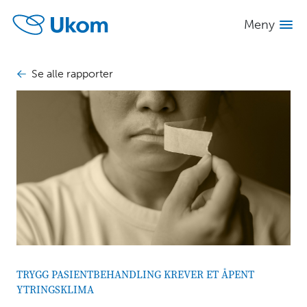
Se alle
Skjul
innhold
Meny
rapporter
INNHOLD
Se alle rapporter
Trygg
pasientbehandling
krever
et
åpent
ytringsklima
Sammendrag
1
Bakgrunn
2
Hva forteller
3
TRYGG PASIENTBEHANDLING KREVER ET ÅPENT
informantene?
YTRINGSKLIMA