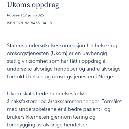
Dårlig ytringsklima
4
Ukoms oppdrag
har konsekvenser
Publisert 17. juni 2025
for
ISBN 978-82-8465-041-8
pasientsikkerheten
Hva former
5
ytringsklimaet i
Statens undersøkelseskommisjon for helse- og
helse- og
omsorgstjenesten (Ukom) er en uavhengig,
omsorgstjenesten?
statlig virksomhet som har fått i oppdrag å
undersøke alvorlige hendelser og andre alvorlige
Kartlegging
6
forhold i helse- og omsorgstjenesten i Norge.
av
ytringsklima
Ukom skal utrede hendelsesforløp,
og dialog
årsaksfaktorer og årsakssammenhenger. Formålet
rundt
med undersøkelsene er å bedre pasient- og
resultatene
brukersikkerheten gjennom læring og
Styrking av
7
forebygging av alvorlige hendelser.