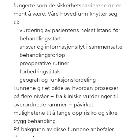
fungerte som de sikkerhetsbarrierene de er
Last
ment å være. Våre hovedfunn knytter seg
ned
til:
/
vurdering av pasientens helsetilstand før
skriv
ut:
behandlingsstart
ansvar og informasjonsflyt i sammensatte
Last
behandlingsforløp
ned
PDF av
preoperative rutiner
kapittel
forbedringstiltak
Last ned
geografi og funksjonsfordeling
PDF av
rapporten
Funnene gir et bilde av hvordan prosesser
på flere nivåer – fra kliniske vurderinger til
overordnede rammer – påvirket
mulighetene til å fange opp risiko og sikre
trygg behandling.
På bakgrunn av disse funnene anbefaler