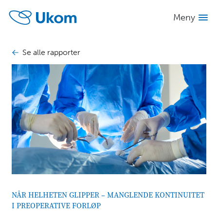
Se alle
Skjul
innhold
Meny
rapporter
INNHOLD
Se alle rapporter
Når
helheten
glipper
–
manglende
kontinuitet
i
preoperative
forløp
Sammendrag
1
NÅR HELHETEN GLIPPER – MANGLENDE KONTINUITET
Bakgrunn
I PREOPERATIVE FORLØP
2