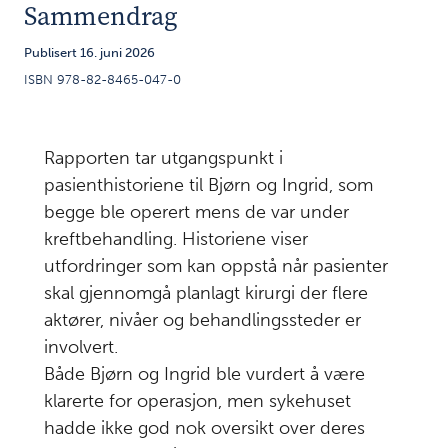
Sammendrag
Pasienthistoriene
3
Publisert 16. juni 2026
Vurdering
4
ISBN 978-82-8465-047-0
av
pasientenes
helsetilstand
Rapporten tar utgangspunkt i
før og
pasienthistoriene til Bjørn og Ingrid, som
under
begge ble operert mens de var under
behandling
kreftbehandling. Historiene viser
Ansvar og
utfordringer som kan oppstå når pasienter
5
informasjonsflyt i
skal gjennomgå planlagt kirurgi der flere
sammensatte
aktører, nivåer og behandlingssteder er
behandlingsforløp
involvert.
Både Bjørn og Ingrid ble vurdert å være
Preoperative
6
klarerte for operasjon, men sykehuset
rutiner
hadde ikke god nok oversikt over deres