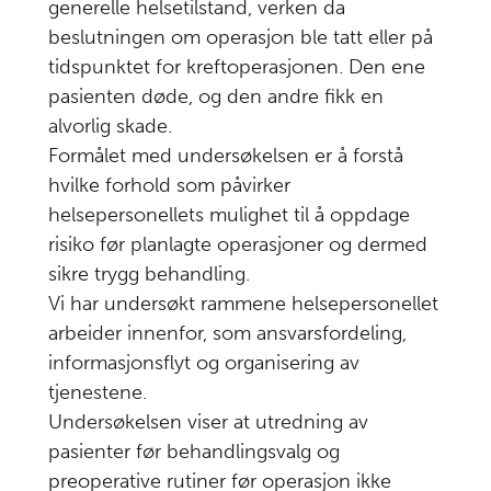
Forbedringstiltak
generelle helsetilstand, verken da
7
beslutningen om operasjon ble tatt eller på
Geografi og
8
tidspunktet for kreftoperasjonen. Den ene
funksjonsfordeling
pasienten døde, og den andre fikk en
Anbefalinger
alvorlig skade.
9
Formålet med undersøkelsen er å forstå
Læringsmateriale
10
hvilke forhold som påvirker
helsepersonellets mulighet til å oppdage
Framgangsmåte
11
risiko før planlagte operasjoner og dermed
Ukoms
12
sikre trygg behandling.
oppdrag
Vi har undersøkt rammene helsepersonellet
arbeider innenfor, som ansvarsfordeling,
Summary
13
informasjonsflyt og organisering av
report in
tjenestene.
English
Undersøkelsen viser at utredning av
Referanser
14
pasienter før behandlingsvalg og
preoperative rutiner før operasjon ikke